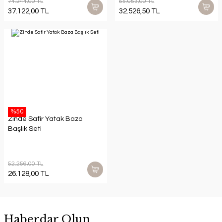
74.244,00 TL
65.053,00 TL
37.122,00 TL
32.526,50 TL
%50
Zinde Safir Yatak Baza
Başlık Seti
52.256,00 TL
26.128,00 TL
Haberdar Olun