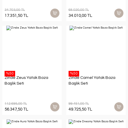
34.703,00 TL
68.020,00 TL
17.351,50 TL
34.010,00 TL
%50
%50
Zinde Zeus Yatak Baza
Zinde Camel Yatak Baza
Başlık Seti
Başlık Seti
112.695,00 TL
99.451,00 TL
56.347,50 TL
49.725,50 TL