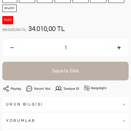
‏90x200
%50
34.010,00 TL
68.020,00 TL
Sepete Ekle
Karşılaştır
Paylaş
Yorum Yaz
Tavsiye Et
ÜRÜN BİLGİSİ
YORUMLAR