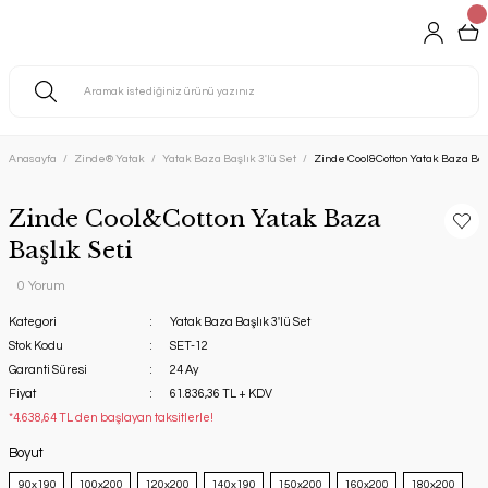
Anasayfa
Zinde® Yatak
Yatak Baza Başlık 3'lü Set
Zinde Cool&Cotton Yatak Baza Baş
Zinde Cool&Cotton Yatak Baza
Başlık Seti
0 Yorum
Kategori
Yatak Baza Başlık 3'lü Set
Stok Kodu
SET-12
Garanti Süresi
24 Ay
Fiyat
61.836,36 TL + KDV
*4.638,64 TL den başlayan taksitlerle!
Boyut
‎ ‏‎90x190
100x200
120x200
140x190
150x200
160x200
180x200