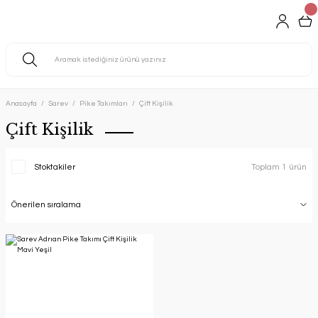
Anasayfa
Sarev
Pike Takımları
Çift Kişilik
Çift Kişilik
Stoktakiler
Toplam 1 ürün