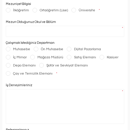
Mezuniyet Bilgisi
İlköğretim
Ortaöğretim (Lise)
Üniversite
*
Mezun Olduğunuz Okul ve Bölüm
*
Çalışmak İstediğiniz Departman
Muhasebe
Ön Muhasebe
Dijital Pazarlama
İç Mimar
Mağaza Müdürü
Satış Elemanı
Kasiyer
Depo Elemanı
Şoför ve Sevkiyat Elemanı
Çay ve Temizlik Elemanı
*
İş Deneyimleriniz
*
Referanslarınız