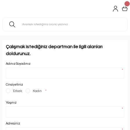
Çalışmak istediğiniz departman ile ilgili alanları
doldurunuz.
Adınız Soyadınız
*
Cinsiyetiniz
Erkek
Kadın
*
Yaşınız
*
Adresiniz
*