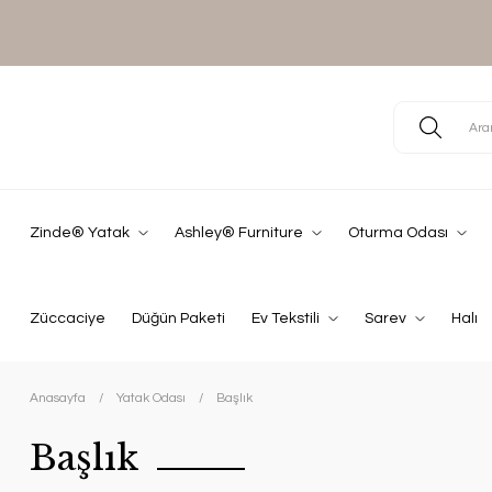
Zinde® Yatak
Ashley® Furniture
Oturma Odası
Züccaciye
Düğün Paketi
Ev Tekstili
Sarev
Halı
Anasayfa
Yatak Odası
Başlık
Başlık