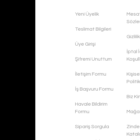
Yeni Üyelik
Mesaf
Sözle
Teslimat Bilgileri
Gizlil
Üye Girişi
İptal 
Şifremi Unuttum
Koşull
İletişim Formu
Kişise
Politi
İş Başvuru Formu
Biz Ki
Havale Bildirim
Formu
Mağaz
Sipariş Sorgula
Zinde
Katal