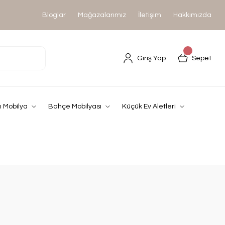
Bloglar
Mağazalarımız
İletişim
Hakkımızda
Giriş Yap
Sepet
 Mobilya
Bahçe Mobilyası
Küçük Ev Aletleri