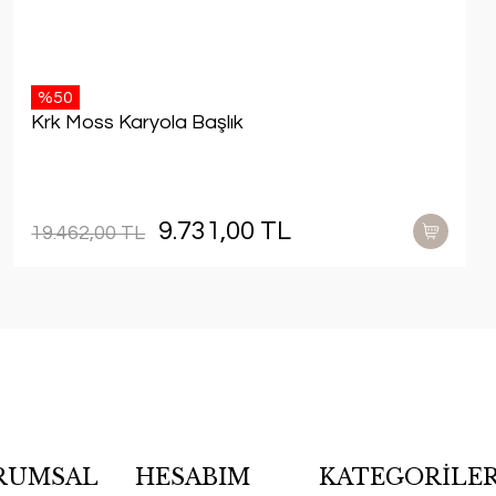
%50
Krk Moss Karyola Başlık
9.731,00 TL
19.462,00 TL
RUMSAL
HESABIM
KATEGORİLE