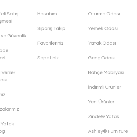
eli Satış
Hesabım
Oturma Odası
şmesi
Sipariş Takip
Yemek Odası
ik ve Güvenlik
Favorileriniz
Yatak Odası
İade
ari
Sepetiniz
Genç Odası
l Veriler
Bahçe Mobilyası
kası
İndirimli Ürünler
miz
Yeni Ürünler
alarımız
Zinde® Yatak
 Yatak
og
Ashley® Furniture