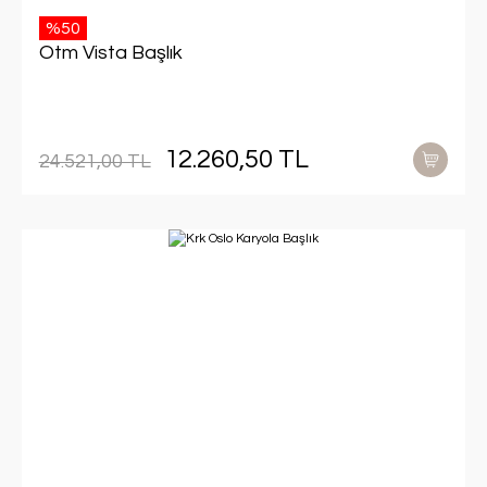
%50
Otm Vista Başlık
12.260,50 TL
24.521,00 TL