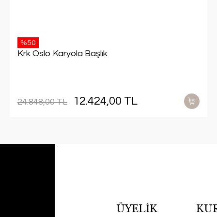
%50
Krk Oslo Karyola Başlık
12.424,00 TL
24.848,00 TL
ÜYELİK
KU