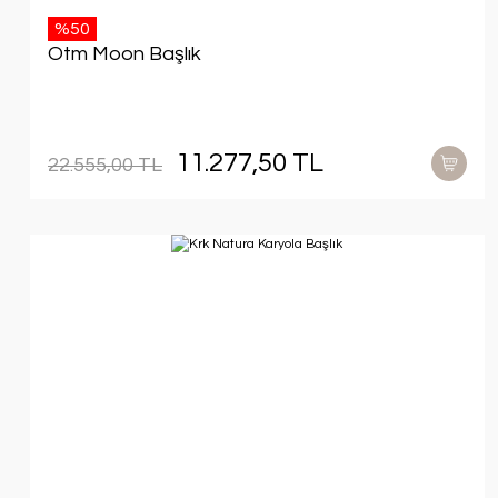
%50
Otm Moon Başlık
11.277,50 TL
22.555,00 TL