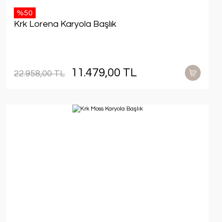
%50
Krk Lorena Karyola Başlık
11.479,00 TL
22.958,00 TL