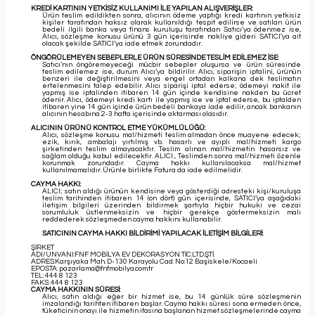
KREDİ KARTININ YETKİSİZ KULLANIMI İLE YAPILAN ALIŞVERİŞLER:
Ürün teslim edildikten sonra, alıcının ödeme yaptığı kredi kartının yetkisiz
kişiler tarafından haksız olarak kullanıldığı tespit edilirse ve satılan ürün
bedeli ilgili banka veya finans kuruluşu tarafından Satıcı'ya ödenmez ise,
Alıcı, sözleşme konusu ürünü 3 gün içerisinde nakliye gideri SATICI’ya ait
olacak şekilde SATICI’ya iade etmek zorundadır.
ÖNGÖRÜLEMEYEN SEBEPLERLE ÜRÜN SÜRESİNDE TESLİM EDİLEMEZ İSE:
Satıcı’nın öngöremeyeceği mücbir sebepler oluşursa ve ürün süresinde
teslim edilemez ise, durum Alıcı’ya bildirilir. Alıcı, siparişin iptalini, ürünün
benzeri ile değiştirilmesini veya engel ortadan kalkana dek teslimatın
ertelenmesini talep edebilir. Alıcı siparişi iptal ederse; ödemeyi nakit ile
yapmış ise iptalinden itibaren 14 gün içinde kendisine nakden bu ücret
ödenir. Alıcı, ödemeyi kredi kartı ile yapmış ise ve iptal ederse, bu iptalden
itibaren yine 14 gün içinde ürün bedeli bankaya iade edilir, ancak bankanın
alıcının hesabına 2-3 hafta içerisinde aktarması olasıdır.
ALICININ ÜRÜNÜ KONTROL ETME YÜKÜMLÜLÜĞÜ:
Alıcı, sözleşme konusu mal/hizmeti teslim almadan önce muayene edecek;
ezik, kırık, ambalajı yırtılmış vb. hasarlı ve ayıplı mal/hizmeti kargo
şirketinden teslim almayacaktır. Teslim alınan mal/hizmetin hasarsız ve
sağlam olduğu kabul edilecektir. ALICI , Teslimden sonra mal/hizmeti özenle
korunmak zorundadır. Cayma hakkı kullanılacaksa mal/hizmet
kullanılmamalıdır. Ürünle birlikte Fatura da iade edilmelidir.
CAYMA HAKKI:
ALICI; satın aldığı ürünün kendisine veya gösterdiği adresteki kişi/kuruluşa
teslim tarihinden itibaren 14 (on dört) gün içerisinde, SATICI’ya aşağıdaki
iletişim bilgileri üzerinden bildirmek şartıyla hiçbir hukuki ve cezai
sorumluluk üstlenmeksizin ve hiçbir gerekçe göstermeksizin malı
reddederek sözleşmeden cayma hakkını kullanabilir.
SATICININ CAYMA HAKKI BİLDİRİMİ YAPILACAK İLETİŞİM BİLGİLERİ:
ŞİRKET
ADI/UNVANI:FNF MOBİLYA EV DEKORASYON TİC.LTD.ŞTİ.
ADRES:Karşıyaka Mah. D-130 Karayolu Cad. No:12 Başiskele/Kocaeli
EPOSTA: pazarlama@fnfmobilya.com.tr
TEL: 444 8 123
FAKS: 444 8 123
CAYMA HAKKININ SÜRESİ:
Alıcı, satın aldığı eğer bir hizmet ise, bu 14 günlük süre sözleşmenin
imzalandığı tarihten itibaren başlar. Cayma hakkı süresi sona ermeden önce,
tüketicinin onayı ile hizmetin ifasına başlanan hizmet sözleşmelerinde cayma