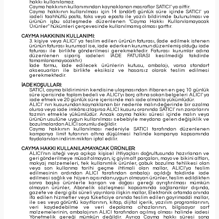
hakkı kullanılamaz.
Cayma hakkının kullanımından kaynaklanan masraflar SATICI’ ya aittir.
Cayma hakkının kullanılması için 14 (ondört) günlük süre içinde SATICI' ya
iadeli taahhütlü posta, faks veya eposta ile yazılı bildirimde bulunulması ve
ürünün işbu sözleşmede düzenlenen "Cayma Hakkı Kullanılamayacak
Ürünler" hükümleri çerçevesinde kullanılmamış olması şarttır.
CAYMA HAKKININ KULLANIMI:
3. kişiye veya ALICI’ ya teslim edilen ürünün faturası, (İade edilmek istenen
ürünün faturası kurumsal ise, iade ederken kurumun düzenlemiş olduğu iade
faturası ile birlikte gönderilmesi gerekmektedir. Faturası kurumlar adına
düzenlenen sipariş iadeleri İADE FATURASI kesilmediği takdirde
tamamlanamayacaktır.)
İade formu, İade edilecek ürünlerin kutusu, ambalajı, varsa standart
aksesuarları ile birlikte eksiksiz ve hasarsız olarak teslim edilmesi
gerekmektedir.
İADE KOŞULLARI:
SATICI, cayma bildiriminin kendisine ulaşmasından itibaren en geç 10 günlük
süre içerisinde toplam bedeli ve ALICI’yı borç altına sokan belgeleri ALICI’ ya
iade etmek ve 20 günlük süre içerisinde malı iade almakla yükümlüdür.
ALICI’ nın kusurundan kaynaklanan bir nedenle malın değerinde bir azalma
olursa veya iade imkânsızlaşırsa ALICI kusuru oranında SATICI’ nın zararlarını
tazmin etmekle yükümlüdür. Ancak cayma hakkı süresi içinde malın veya
ürünün usulüne uygun kullanılması sebebiyle meydana gelen değişiklik ve
bozulmalardan ALICI sorumlu değildir.
Cayma hakkının kullanılması nedeniyle SATICI tarafından düzenlenen
kampanya limit tutarının altına düşülmesi halinde kampanya kapsamında
faydalanılan indirim miktarı iptal edilir.
CAYMA HAKKI KULLANILAMAYACAK ÜRÜNLER:
ALICI’nın isteği veya açıkça kişisel ihtiyaçları doğrultusunda hazırlanan ve
geri gönderilmeye müsait olmayan, iç giyim alt parçaları, mayo ve bikini altları,
makyaj malzemeleri, tek kullanımlık ürünler, çabuk bozulma tehlikesi olan
veya son kullanma tarihi geçme ihtimali olan mallar, ALICI’ya teslim
edilmesinin ardından ALICI tarafından ambalajı açıldığı takdirde iade
edilmesi sağlık ve hijyen açısından uygun olmayan ürünler, teslim edildikten
sonra başka ürünlerle karışan ve doğası gereği ayrıştırılması mümkün
olmayan ürünler, Abonelik sözleşmesi kapsamında sağlananlar dışında,
gazete ve dergi gibi süreli yayınlara ilişkin mallar, Elektronik ortamda anında
ifa edilen hizmetler veya tüketiciye anında teslim edilen gayrimaddi mallar,
ile ses veya görüntü kayıtlarının, kitap, dijital içerik, yazılım programlarının,
veri kaydedebilme ve veri depolama cihazlarının, bilgisayar sarf
malzemelerinin, ambalajının ALICI tarafından açılmış olması halinde iadesi
Yönetmelik gereği mümkün değildir. Ayrıca Cayma hakkı süresi sona