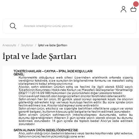
Anasayfa
Sayfalar
İptal ve İade Şartları
İptal ve İade Şartları
TÜKETİCİ HAKLARI – CAYMA – İPTAL İADE KOŞULLARI
GENEL:
Kullanmakta olduğunuz web sitesi üzerinden elektronik ortamda sipariş
verdiğiniz takdirde, size sunulan ön bilgilendirme formunu ve mesafeli satış
sözleşmesini kabul etmiş sayılırsınız.
Alıcılar, satın aldıkları ürünün satış ve teslimi ile ilgili olarak 6502 sayılı
Tüketicinin Korunması Hakkında Kanun ve Mesafeli Sözleşmeler Yönetmeliği
(RG:27.11.2014/29188) hükümleri ile yürürlükteki diğer yasalara tabidir.
Ürün sevkiyat masrafı olan kargo ücretleri alıcılar tarafından ödenecektir.
Satın alınan her bir ürün, 30 günlük yasal süreyi aşmamak kaydı ile alıcının
gösterdiği adresteki kişi ve/veya kuruluşa teslim edilir. Bu süre içinde ürün
teslim edilmez ise, Alıcılar sözleşmeyi sona erdirebilir.
Satın alınan ürün, eksiksiz ve siparişte belirtilen niteliklere uygun ve varsa
garanti belgesi, kullanım klavuzu gibi belgelerle teslim edilmek zorundadır.
Satın alınan ürünün satılmasının imkansızlaşması durumunda, satıcı bu
durumu öğrendiğinden itibaren 3 gün içinde yazılı olarak alıcıya bu durumu
bildirmek zorundadır. 14 gün içinde de toplam bedel Alıcı’ya iade edilmek
zorundadır.
SATIN ALINAN ÜRÜN BEDELİ ÖDENMEZ İSE:
Alıcı, satın aldığı ürün bedelini ödemez veya banka kayıtlarında iptal ederse,
Satıcının ürünü teslim yükümlülüğü sona erer.