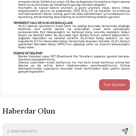
ermeden önce, tüketicinin onayı ile ifasına başlanan hizmetlere ilişkin cayma
hakkının kullanılması da Yönetmelik gereği mümkün değildir.
Kozmetik ve kişisel bakım ürünleri, iç giyim ürünleri, mayo, bikini, kitap,
kopyalanabilir yazılım ve programlar, DVD, VCD, CD ve kasetler ile kırtasiye
sarf malzemeleri (toner, kartuş, şerit vb.) iade edilebilmesi için ambalajlarının
açılmamış, denenmemiş, bozulmamış ve kullanılmamış olmaları gerekir.
TEMERRÜT HALİ VE HUKUKİ SONUÇLARI
ALICI, ödeme işlemlerini kredi kartı ile yaptığı durumda temerrüde düştüğü
takdirde, kart sahibi banka ile arasındaki kredi kartı sözleşmesi
çerçevesinde faiz ödeyeceğini ve bankaya karşı sorumlu olacağını kabul,
beyan ve taahhüt eder. Bu durumda ilgili banka hukuki yollara başvurabilir;
doğacak masrafları ve vekâlet ücretini ALICI’dan talep edebilir ve her
koşulda ALICI’nın borcundan dolayı temerrüde düşmesi halinde, ALICI, borcun
gecikmeli ifasından dolayı SATICI’nın uğradığı zarar ve ziyanını ödeyeceğini
kabul eder.
ÖDEME VE TESLİMAT
Banka Havalesi veya EFT (Elektronik Fon Transferi) yaparak, garanti bankası
hesabımızayapabilirsiniz.
Sitemiz üzerinden kredi kartlarınız ile, Her türlü kredi kartınıza online tek
ödeme ya da online taksit imkânlarından yararlanabilirsiniz. Online
ödemelerinizde siparişiniz sonunda kredi kartınızdan tutar çekim işlemi
gerçekleşecektir.
Tüm Sayfalar
Haberdar Olun