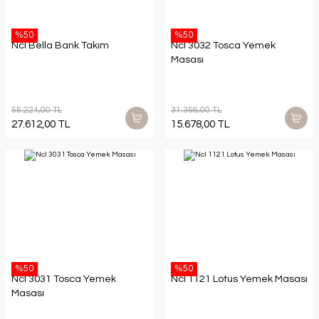
%50
%50
Ncl Bella Bank Takım
Ncl 3032 Tosca Yemek
Masası
55.224,00 TL
31.356,00 TL
27.612,00 TL
15.678,00 TL
%50
%50
Ncl 3031 Tosca Yemek
Ncl 1121 Lotus Yemek Masası
Masası