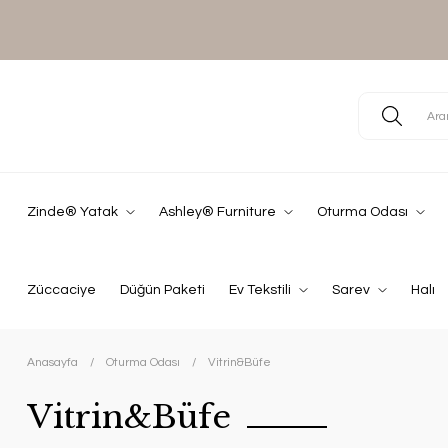
Zinde® Yatak
Ashley® Furniture
Oturma Odası
Züccaciye
Düğün Paketi
Ev Tekstili
Sarev
Halı
Anasayfa
Oturma Odası
Vitrin&Büfe
Vitrin&Büfe