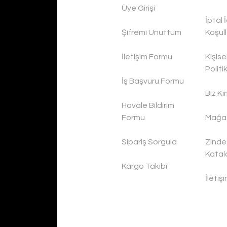
Üye Girişi
İptal 
Şifremi Unuttum
Koşull
İletişim Formu
Kişise
Politi
İş Başvuru Formu
Biz Ki
Havale Bildirim
Formu
Mağaz
Sipariş Sorgula
Zinde
Katal
Kargo Takibi
İletiş