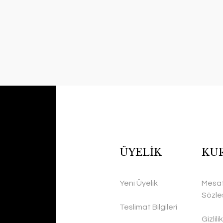
ÜYELİK
KU
Yeni Üyelik
Mesaf
Sözle
Teslimat Bilgileri
Gizlil