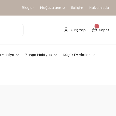
Bloglar
Mağazalarımız
İletişim
Hakkımızda
Giriş Yap
Sepet
 Mobilya
Bahçe Mobilyası
Küçük Ev Aletleri