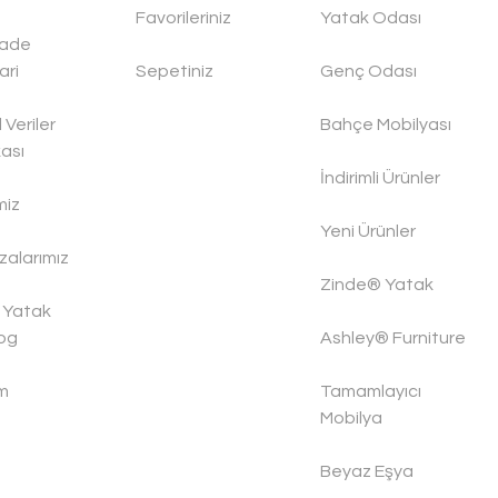
Favorileriniz
Yatak Odası
İade
ari
Sepetiniz
Genç Odası
l Veriler
Bahçe Mobilyası
kası
İndirimli Ürünler
miz
Yeni Ürünler
alarımız
Zinde® Yatak
 Yatak
og
Ashley® Furniture
im
Tamamlayıcı
Mobilya
Beyaz Eşya