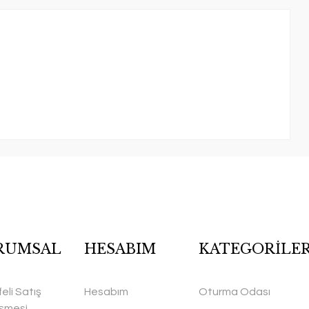
RUMSAL
HESABIM
KATEGORİLE
eli Satış
Hesabım
Oturma Odası
şmesi