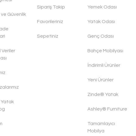
Sipariş Takip
Yemek Odası
ik ve Güvenlik
Favorileriniz
Yatak Odası
İade
ari
Sepetiniz
Genç Odası
l Veriler
Bahçe Mobilyası
kası
İndirimli Ürünler
miz
Yeni Ürünler
alarımız
Zinde® Yatak
 Yatak
og
Ashley® Furniture
im
Tamamlayıcı
Mobilya