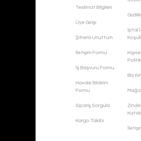
Teslimat Bilgileri
Gizlil
Üye Girişi
İptal 
Şifremi Unuttum
Koşull
İletişim Formu
Kişise
Politi
İş Başvuru Formu
Biz Ki
Havale Bildirim
Formu
Mağaz
Sipariş Sorgula
Zinde
Katal
Kargo Takibi
İletiş