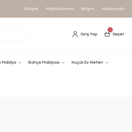
Bloglar
Mağazalarımız
İletişim
Hakkımızda
Giriş Yap
Sepet
 Mobilya
Bahçe Mobilyası
Küçük Ev Aletleri