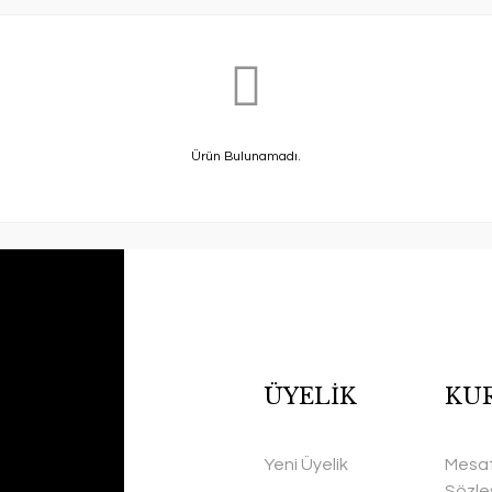
Ürün Bulunamadı.
ÜYELİK
KU
Yeni Üyelik
Mesaf
Sözle