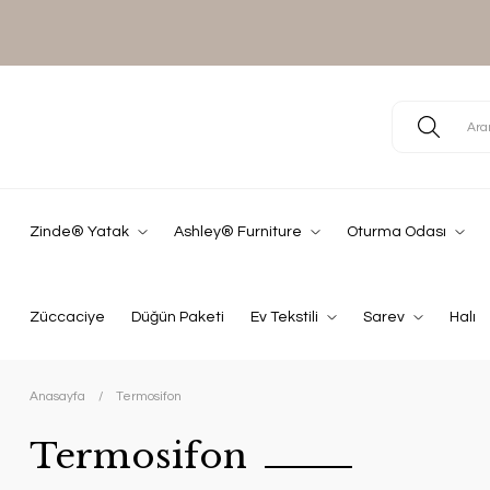
Zinde® Yatak
Ashley® Furniture
Oturma Odası
Züccaciye
Düğün Paketi
Ev Tekstili
Sarev
Halı
Anasayfa
Termosifon
Termosifon