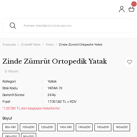
Anasayfa
Zinde® Yatak
Yatak
Zinde Zümrüt Ortopedik Yatak
Zinde Zümrüt Ortopedik Yatak
0 Yorum
Kategori
Yatak
Stok Kodu
YATAK-19
Garanti Süresi
24 Ay
Fiyat
17.301,82 TL + KDV
*1.297,89 TL den başlayan taksitlerle!
Boyut
‎ ‏‎90x190
100x200
120x200
140x190
140x200
150x200
160x200
180x200
‏90x200