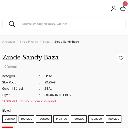
Anasayfa
Zinde® Yatak
Baza
Zinde Sandy Baza
Zinde Sandy Baza
0 Yorum
Kategori
Baza
Stok Kodu
BAZA-9
Garanti Süresi
24 Ay
Fiyat
20.085,45 TL + KDV
*1.506,70 TL den başlayan taksitlerle!
Boyut
‎ ‏‎90x190
100x200
120x200
140x190
150x200
160x200
180x200