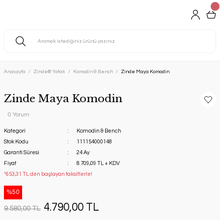
Anasayfa
Zinde® Yatak
Komodin & Bench
Zinde Maya Komodin
Zinde Maya Komodin
0 Yorum
Kategori
Komodin & Bench
Stok Kodu
111154000148
Garanti Süresi
24 Ay
Fiyat
8.709,09 TL + KDV
*653,31 TL den başlayan taksitlerle!
%50
4.790,00 TL
9.580,00 TL