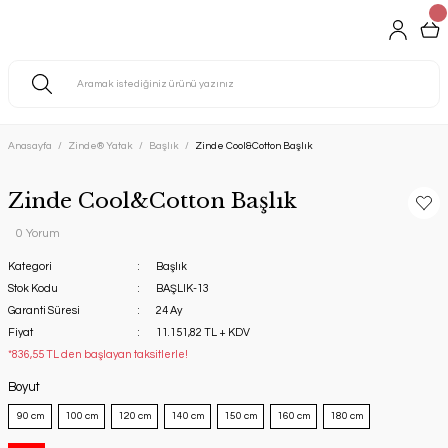
Anasayfa
Zinde® Yatak
Başlık
Zinde Cool&Cotton Başlık
Zinde Cool&Cotton Başlık
0 Yorum
Kategori
Başlık
Stok Kodu
BAŞLIK-13
Garanti Süresi
24 Ay
Fiyat
11.151,82 TL + KDV
*836,55 TL den başlayan taksitlerle!
Boyut
90 cm
100 cm
120 cm
140 cm
150 cm
160 cm
180 cm