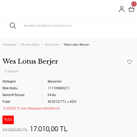
Anasayfa
Oturma Odası
Berjerler
Wes Lotus Berjer
Wes Lotus Berjer
0 Yorum
Kategori
Berjerler
Stok Kodu
111135000211
Garanti Süresi
24 Ay
Fiyat
30.927,27 TL + KDV
*2.320,00 TL den başlayan taksitlerle!
%50
17.010,00 TL
34.020,00 TL