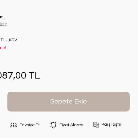
ımı
552
 TL + KDV
rle!
087,00 TL
Sepete Ekle
Karşılaştır
Tavsiye Et
Fiyat Alarmı