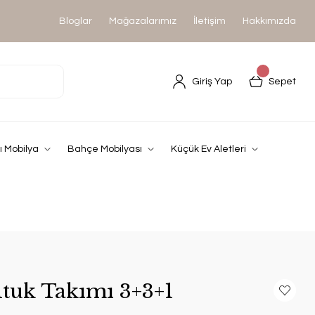
Bloglar
Mağazalarımız
İletişim
Hakkımızda
Giriş Yap
Sepet
 Mobilya
Bahçe Mobilyası
Küçük Ev Aletleri
tuk Takımı 3+3+1