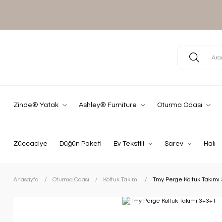
Zinde® Yatak
Ashley® Furniture
Oturma Odası
Züccaciye
Düğün Paketi
Ev Tekstili
Sarev
Halı
Anasayfa
Oturma Odası
Koltuk Takımı
Tmy Perge Koltuk Takımı