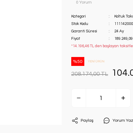
0 Yorum
Kategori
Koltuk Tak
Stok Kodu
111142000
Garanti Süresi
24 Ay
Fiyat
189.249,09
*14.196,46 TL den başlayan taksitle
%50
YENİ ÜRÜN
104.
208.174,00 TL
Paylaş
Yorum Yaz