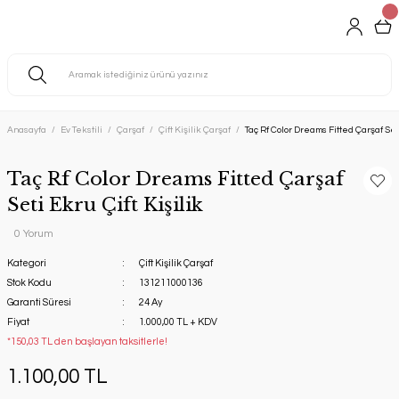
Anasayfa
Ev Tekstili
Çarşaf
Çift Kişilik Çarşaf
Taç Rf Color Dreams Fitted Çarşaf Seti
Taç Rf Color Dreams Fitted Çarşaf
Seti Ekru Çift Kişilik
0 Yorum
Kategori
Çift Kişilik Çarşaf
Stok Kodu
131211000136
Garanti Süresi
24 Ay
Fiyat
1.000,00 TL + KDV
*150,03 TL den başlayan taksitlerle!
1.100,00 TL