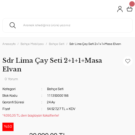
Anasayfa
Bahçe Mobilyası
Bahçe Seti
Sdr Lima Çay Seti 2+1+1+Masa Elvan
Sdr Lima Çay Seti 2+1+1+Masa
Elvan
0 Yorum
Kategori
Bahçe Seti
Stok Kodu
111350000166
Garanti Süresi
24 Ay
Fiyat
54.527,27 TL + KDV
*4.090,35 TL den başlayan taksitlerle!
%50