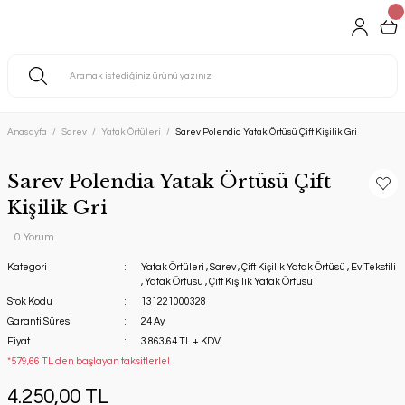
Anasayfa
Sarev
Yatak Örtüleri
Sarev Polendia Yatak Örtüsü Çift Kişilik Gri
Sarev Polendia Yatak Örtüsü Çift
Kişilik Gri
0 Yorum
Kategori
Yatak Örtüleri
,
Sarev
,
Çift Kişilik Yatak Örtüsü
,
Ev Tekstili
,
Yatak Örtüsü
,
Çift Kişilik Yatak Örtüsü
Stok Kodu
131221000328
Garanti Süresi
24 Ay
Fiyat
3.863,64 TL + KDV
*579,66 TL den başlayan taksitlerle!
4.250,00 TL