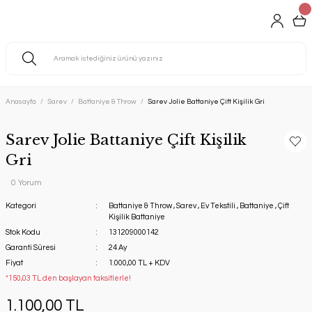
Anasayfa
Sarev
Battaniye & Throw
Sarev Jolie Battaniye Çift Kişilik Gri
Sarev Jolie Battaniye Çift Kişilik
Gri
0 Yorum
Kategori
Battaniye & Throw
,
Sarev
,
Ev Tekstili
,
Battaniye
,
Çift
Kişilik Battaniye
Stok Kodu
131209000142
Garanti Süresi
24 Ay
Fiyat
1.000,00 TL + KDV
*150,03 TL den başlayan taksitlerle!
1.100,00 TL