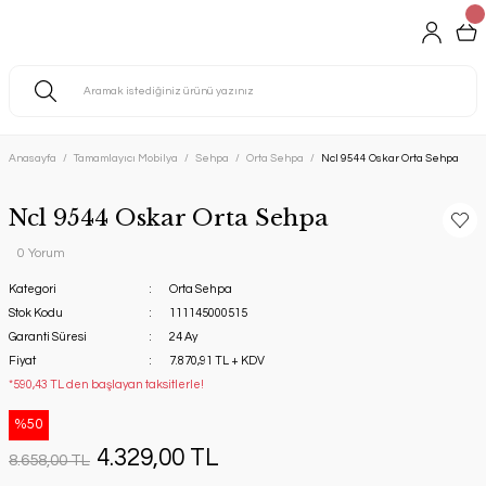
Anasayfa
Tamamlayıcı Mobilya
Sehpa
Orta Sehpa
Ncl 9544 Oskar Orta Sehpa
Ncl 9544 Oskar Orta Sehpa
0 Yorum
Kategori
Orta Sehpa
Stok Kodu
111145000515
Garanti Süresi
24 Ay
Fiyat
7.870,91 TL + KDV
*590,43 TL den başlayan taksitlerle!
%50
4.329,00 TL
8.658,00 TL