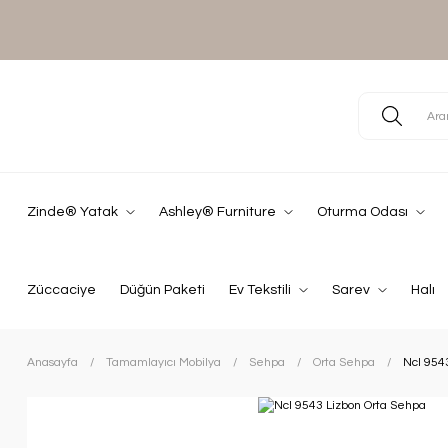
Zinde® Yatak
Ashley® Furniture
Oturma Odası
Züccaciye
Düğün Paketi
Ev Tekstili
Sarev
Halı
Anasayfa
Tamamlayıcı Mobilya
Sehpa
Orta Sehpa
Ncl 954