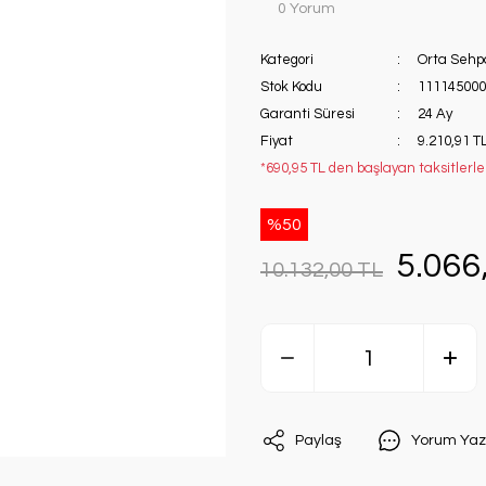
0 Yorum
Kategori
Orta Sehp
Stok Kodu
111145000
Garanti Süresi
24 Ay
Fiyat
9.210,91 T
*690,95 TL den başlayan taksitlerle
%50
5.066
10.132,00 TL
Paylaş
Yorum Yaz