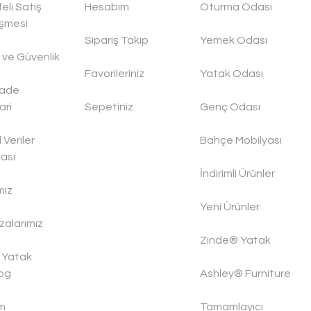
eli Satış
Hesabım
Oturma Odası
şmesi
Sipariş Takip
Yemek Odası
ik ve Güvenlik
Favorileriniz
Yatak Odası
İade
ari
Sepetiniz
Genç Odası
l Veriler
Bahçe Mobilyası
kası
İndirimli Ürünler
miz
Yeni Ürünler
alarımız
Zinde® Yatak
 Yatak
og
Ashley® Furniture
im
Tamamlayıcı