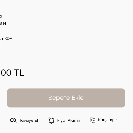
a
514
L + KDV
!
,00 TL
Sepete Ekle
Karşılaştır
Tavsiye Et
Fiyat Alarmı