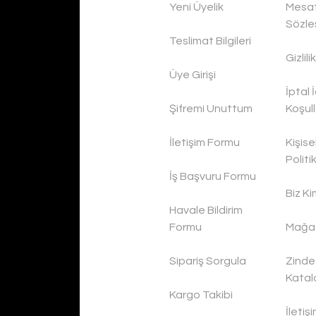
Yeni Üyelik
Mesaf
Sözle
Teslimat Bilgileri
Gizlil
Üye Girişi
İptal 
Şifremi Unuttum
Koşull
İletişim Formu
Kişise
Politi
İş Başvuru Formu
Biz Ki
Havale Bildirim
Formu
Mağaz
Sipariş Sorgula
Zinde
Katal
Kargo Takibi
İletiş