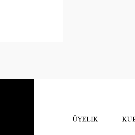
ÜYELİK
KU