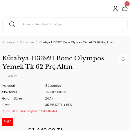
Anasayfa
Züccaciye
Kütahya 1133921 Bone Olympos Yemek Tk 62 Prç Altın
Kütahya 1133921 Bone Olympos
Yemek Tk 62 Prç Altın
0 Yorum
Kategori
Züccaciye
Stok Kodu
161307000033
Garanti Süresi
24 Ay
Fiyat
35.746,67 TL + KDV
*2.925,30 TL den başlayan taksitlerle!
%50