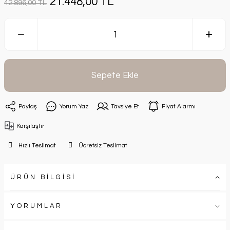
21.448,00 TL
42.896,00 TL
Sepete Ekle
Paylaş
Yorum Yaz
Tavsiye Et
Fiyat Alarmı
Karşılaştır
Hızlı Teslimat
Ücretsiz Teslimat
ÜRÜN BİLGİSİ
YORUMLAR