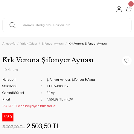
Anasayfa
Yatak Odası
Şifonyer Aynası
Krk Verona Şifonyer Aynası
Krk Verona Şifonyer Aynası
0 Yorum
Kategori
Şifonyer Aynası
,
Şifonyer & Ayna
Stok Kodu
111157000007
Garanti Süresi
24 Ay
Fiyat
4.551,82 TL + KDV
*341,45 TL den başlayan taksitlerle!
%50
2.503,50 TL
5.007,00 TL