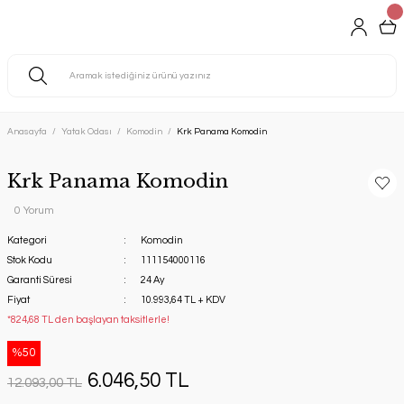
Anasayfa
Yatak Odası
Komodin
Krk Panama Komodin
Krk Panama Komodin
0 Yorum
Kategori
Komodin
Stok Kodu
111154000116
Garanti Süresi
24 Ay
Fiyat
10.993,64 TL + KDV
*824,68 TL den başlayan taksitlerle!
%50
6.046,50 TL
12.093,00 TL