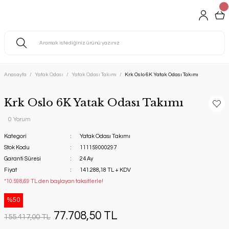
Anasayfa
Yatak Odası
Yatak Odası Takımı
Krk Oslo 6K Yatak Odası Takımı
Krk Oslo 6K Yatak Odası Takımı
0 Yorum
Kategori
Yatak Odası Takımı
Stok Kodu
111159000297
Garanti Süresi
24 Ay
Fiyat
141.288,18 TL + KDV
*10.598,69 TL den başlayan taksitlerle!
%50
77.708,50 TL
155.417,00 TL