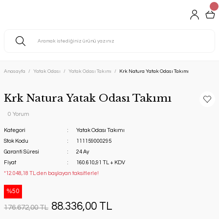
Anasayfa
Yatak Odası
Yatak Odası Takımı
Krk Natura Yatak Odası Takımı
Krk Natura Yatak Odası Takımı
0 Yorum
Kategori
Yatak Odası Takımı
Stok Kodu
111159000295
Garanti Süresi
24 Ay
Fiyat
160.610,91 TL + KDV
*12.048,18 TL den başlayan taksitlerle!
%50
88.336,00 TL
176.672,00 TL