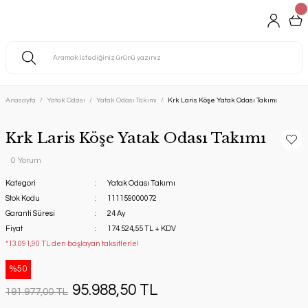
Anasayfa
Yatak Odası
Yatak Odası Takımı
Krk Laris Köşe Yatak Odası Takımı
Krk Laris Köşe Yatak Odası Takımı
0 Yorum
Kategori
Yatak Odası Takımı
Stok Kodu
111159000072
Garanti Süresi
24 Ay
Fiyat
174.524,55 TL + KDV
*13.091,90 TL den başlayan taksitlerle!
%50
95.988,50 TL
191.977,00 TL