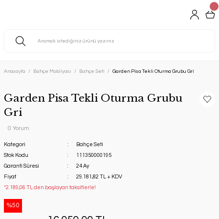
Anasayfa
Bahçe Mobilyası
Bahçe Seti
Garden Pisa Tekli Oturma Grubu Gri
Garden Pisa Tekli Oturma Grubu
Gri
0 Yorum
Kategori
Bahçe Seti
Stok Kodu
111350000195
Garanti Süresi
24 Ay
Fiyat
29.181,82 TL + KDV
*2.189,06 TL den başlayan taksitlerle!
%50