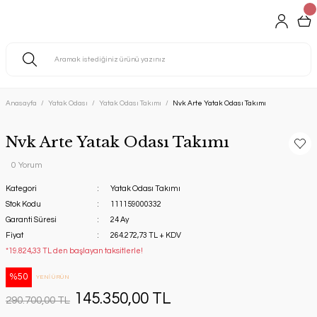
Anasayfa
Yatak Odası
Yatak Odası Takımı
Nvk Arte Yatak Odası Takımı
Nvk Arte Yatak Odası Takımı
0 Yorum
Kategori
Yatak Odası Takımı
Stok Kodu
111159000332
Garanti Süresi
24 Ay
Fiyat
264.272,73 TL + KDV
*19.824,33 TL den başlayan taksitlerle!
%50
YENİ ÜRÜN
145.350,00 TL
290.700,00 TL