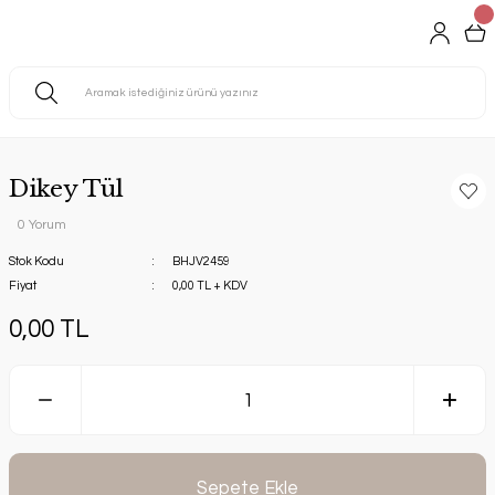
Dikey Tül
0 Yorum
Stok Kodu
BHJV2459
Fiyat
0,00 TL + KDV
0,00 TL
Sepete Ekle