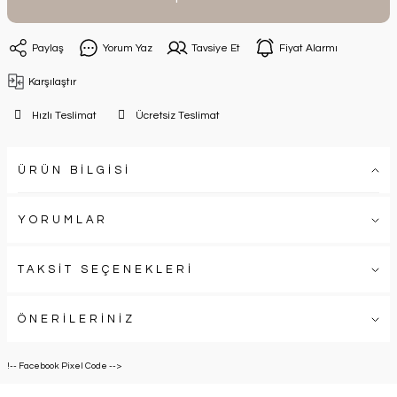
Paylaş
Yorum Yaz
Tavsiye Et
Fiyat Alarmı
Karşılaştır
Hızlı Teslimat
Ücretsiz Teslimat
ÜRÜN BİLGİSİ
YORUMLAR
TAKSİT SEÇENEKLERİ
ÖNERİLERİNİZ
!-- Facebook Pixel Code -->