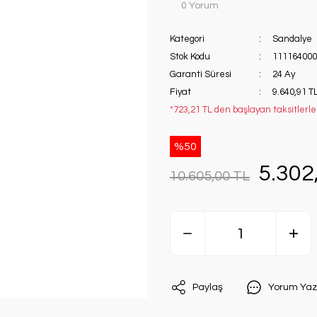
0 Yorum
Kategori
Sandalye
Stok Kodu
111164000
Garanti Süresi
24 Ay
Fiyat
9.640,91 T
*723,21 TL den başlayan taksitlerle
%50
5.302
10.605,00 TL
Paylaş
Yorum Yaz