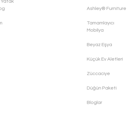
 Yatak
og
Ashley® Furniture
im
Tamamlayıcı
Mobilya
Beyaz Eşya
Küçük Ev Aletleri
Züccaciye
Düğün Paketi
Bloglar