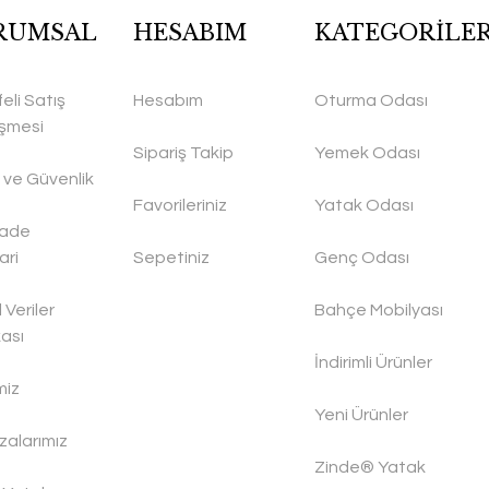
RUMSAL
HESABIM
KATEGORİLE
eli Satış
Hesabım
Oturma Odası
şmesi
Sipariş Takip
Yemek Odası
ik ve Güvenlik
Favorileriniz
Yatak Odası
İade
ari
Sepetiniz
Genç Odası
l Veriler
Bahçe Mobilyası
kası
İndirimli Ürünler
miz
Yeni Ürünler
alarımız
Zinde® Yatak