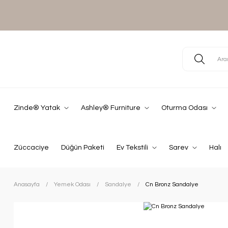
Zinde® Yatak
Ashley® Furniture
Oturma Odası
Züccaciye
Düğün Paketi
Ev Tekstili
Sarev
Halı
Anasayfa
Yemek Odası
Sandalye
Cn Bronz Sandalye