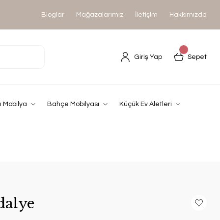
Bloglar
Mağazalarımız
İletişim
Hakkımızda
Giriş Yap
Sepet
 Mobilya
Bahçe Mobilyası
Küçük Ev Aletleri
dalye