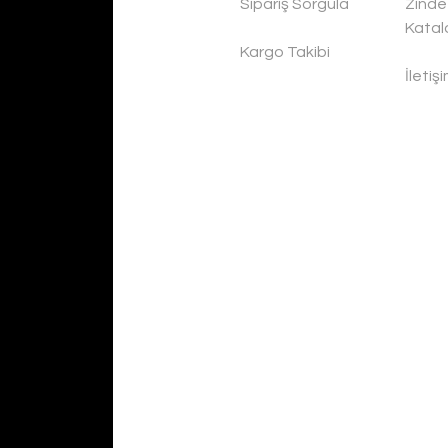
Sipariş Sorgula
Zinde
Katal
Kargo Takibi
İletiş