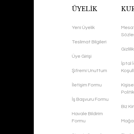
ÜYELİK
KU
Yeni Üyelik
Mesaf
Sözle
Teslimat Bilgileri
Gizlil
Üye Girişi
İptal 
Şifremi Unuttum
Koşull
İletişim Formu
Kişise
Politi
İş Başvuru Formu
Biz Ki
Havale Bildirim
Formu
Mağaz