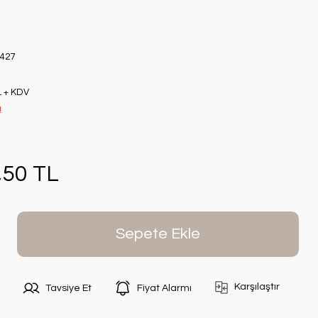
427
L + KDV
!
,50 TL
Sepete Ekle
Karşılaştır
Tavsiye Et
Fiyat Alarmı