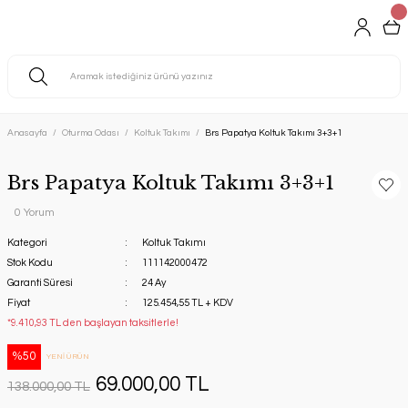
Anasayfa
Oturma Odası
Koltuk Takımı
Brs Papatya Koltuk Takımı 3+3+1
Brs Papatya Koltuk Takımı 3+3+1
0 Yorum
Kategori
Koltuk Takımı
Stok Kodu
111142000472
Garanti Süresi
24 Ay
Fiyat
125.454,55 TL + KDV
*9.410,93 TL den başlayan taksitlerle!
%50
YENİ ÜRÜN
69.000,00 TL
138.000,00 TL