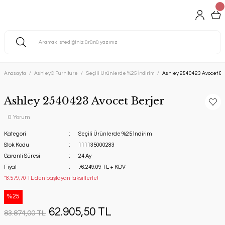
Anasayfa
Ashley® Furniture
Seçili Ürünlerde %25 İndirim
Ashley 2540423 Avocet Be
Ashley 2540423 Avocet Berjer
0 Yorum
Kategori
Seçili Ürünlerde %25 İndirim
Stok Kodu
111135000283
Garanti Süresi
24 Ay
Fiyat
76.249,09 TL + KDV
*8.579,70 TL den başlayan taksitlerle!
%25
62.905,50 TL
83.874,00 TL