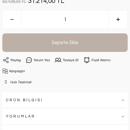
31.214,00 TL
62.428,00 TL
Sepete Ekle
Paylaş
Yorum Yaz
Tavsiye Et
Fiyat Alarmı
Karşılaştır
Hızlı Teslimat
ÜRÜN BİLGİSİ
YORUMLAR