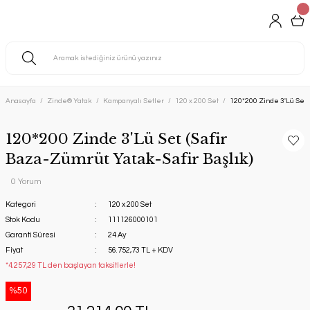
Anasayfa
Zinde® Yatak
Kampanyalı Setler
120 x 200 Set
120*200 Zinde 3'Lü Set (
120*200 Zinde 3'Lü Set (Safir
Baza-Zümrüt Yatak-Safir Başlık)
0 Yorum
Kategori
120 x 200 Set
Stok Kodu
111126000101
Garanti Süresi
24 Ay
Fiyat
56.752,73 TL + KDV
*4.257,29 TL den başlayan taksitlerle!
%50