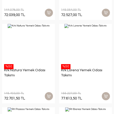
144.078,00 TL
145.054,00 TL
72.039,00 TL
72.527,00 TL
%50
%50
Krk Natura Yemek Odası
Krk Lorena Yemek Odası
Takımı
Takımı
145.403,00 TL
155.227,00 TL
72.701,50 TL
77.613,50 TL