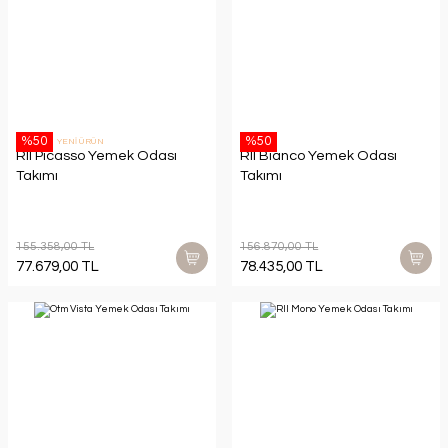
%50
%50
YENİ ÜRÜN
Rll Picasso Yemek Odası
Rll Bianco Yemek Odası
Takımı
Takımı
155.358,00 TL
156.870,00 TL
77.679,00 TL
78.435,00 TL