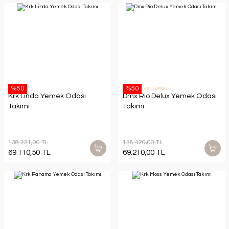
%50
%50
YENİ ÜRÜN
Krk Linda Yemek Odası
Dmx Rio Delux Yemek Odası
Takımı
Takımı
138.221,00 TL
138.420,00 TL
69.110,50 TL
69.210,00 TL