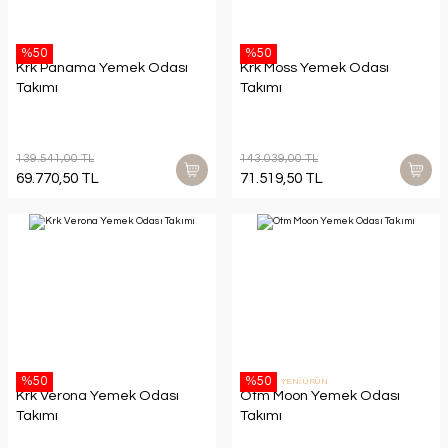
%50
%50
Krk Panama Yemek Odası
Krk Moss Yemek Odası
Takımı
Takımı
139.541,00 TL
143.039,00 TL
69.770,50 TL
71.519,50 TL
%50
%50
YENİ ÜRÜN
Krk Verona Yemek Odası
Otm Moon Yemek Odası
Takımı
Takımı