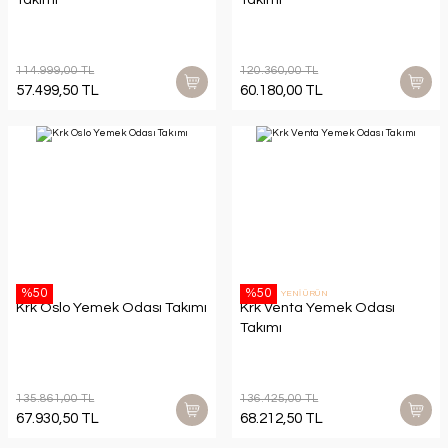
114.999,00 TL
120.360,00 TL
57.499,50 TL
60.180,00 TL
%50
%50
YENİ ÜRÜN
Krk Oslo Yemek Odası Takımı
Krk Venta Yemek Odası
Takımı
135.861,00 TL
136.425,00 TL
67.930,50 TL
68.212,50 TL