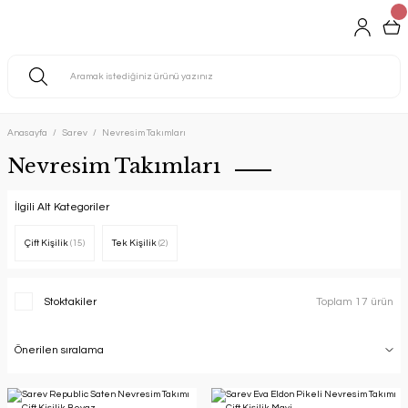
Anasayfa
Sarev
Nevresim Takımları
Nevresim Takımları
İlgili Alt Kategoriler
Çift Kişilik
(15)
Tek Kişilik
(2)
Stoktakiler
Toplam 17 ürün